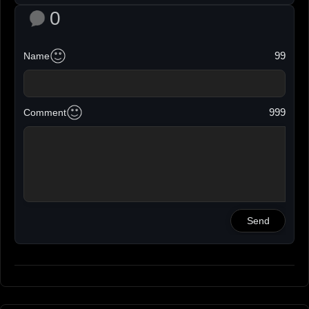
0
99
Name
999
Comment
Send