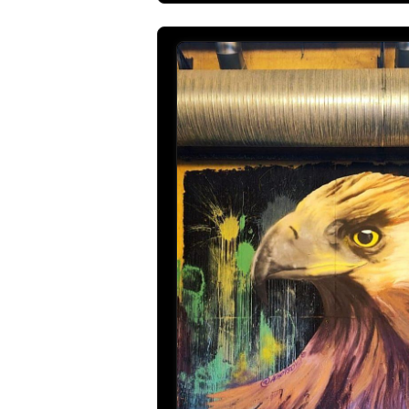
2023-10-05 20:38
SAUL
Aoner eres una grand
2023-10-05 20:38
Agüi Figueroa
Brutal
2023-10-05 20:17
Ivonne
Está guapo👏🏼🎨✏
2023-10-05 20:04
diRk
Piezon!
2023-10-05 19:51
Victor
Muy buena composi
2023-10-05 19:44
Ana belén
Muy bueno 👌 👍