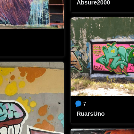
Absure2000
7
RuarsUno