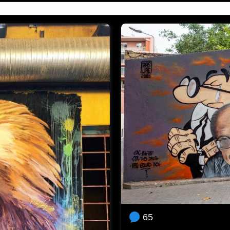
e rodeada entre grandes, eres brutal con tu letering 🔝🔝🔝❤️
️
cion!
65