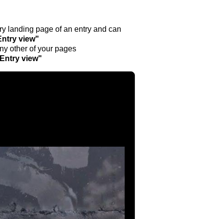
ntry landing page of an entry and can
Entry view"
any other of your pages
"Entry view"