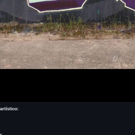
rtístico:
a: