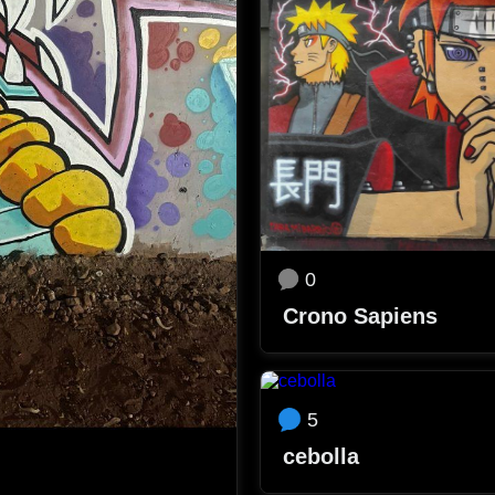
0
Crono Sapiens
5
cebolla