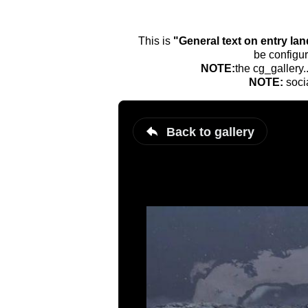
This is
"General text on entry la
be configur
NOTE:
the cg_gallery.
NOTE:
soci
Back to gallery