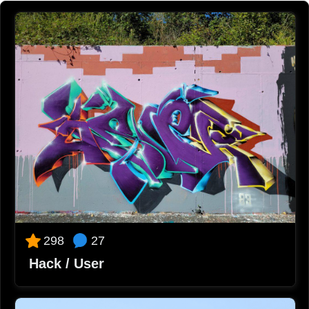
27
298
Hack / User