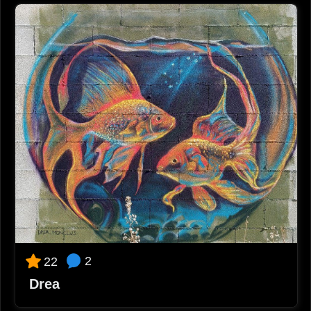
2
22
Drea