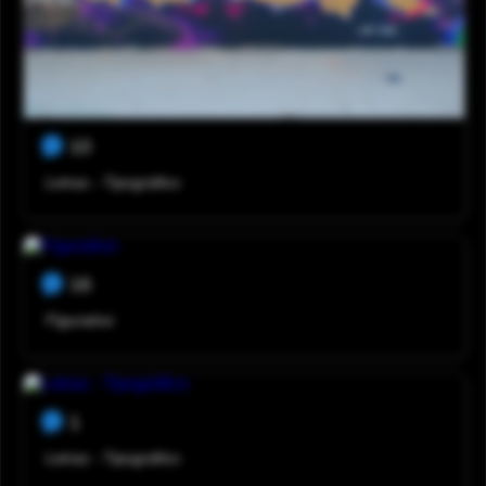
10
Letras - Tipográfico
16
Figurativo
1
Letras - Tipográfico