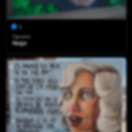
1
Figurativo
Nego