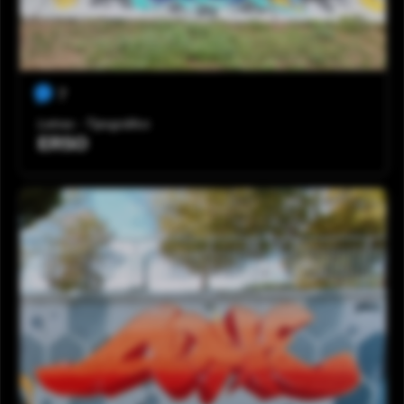
7
Letras - Tipográfico
ERSO