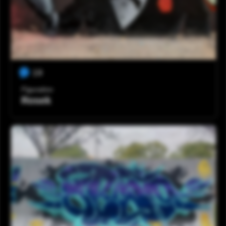
19
Figurativo
Rosek