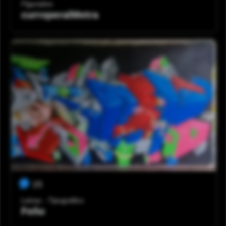
Figurativo
curroperalMetra
15
Letras - Tipográfico
Feño