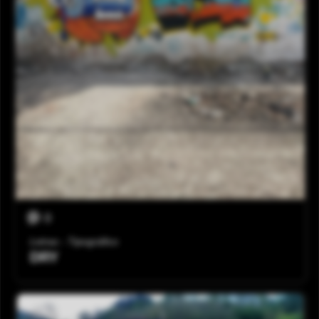
0
Letras - Tipográfico
DRY