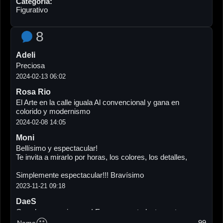
Categoría:
Figurativo
8
Adeli
Preciosa
2024-02-13 06:02
Rosa Rio
El Arte en la calle iguala Al convencional y gana en
colorido y modernismo
2024-02-08 14:05
Moni
Bellísimo y espectacular!
Te invita a mirarlo por horas, los colores, los detalles,
Simplemente espectacular!!! Bravísimo
2023-11-21 09:18
DaeS
Grande como siempre ! Eres un mastodonte,pantera,
dinosaurio, verrocirraptor, bicharraco y un artista como la
99
Name