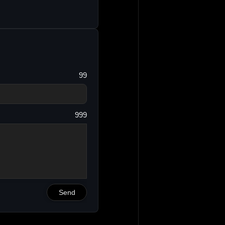
99
999
Send