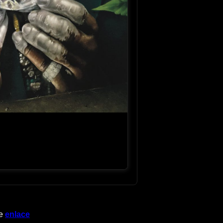
te
enlace