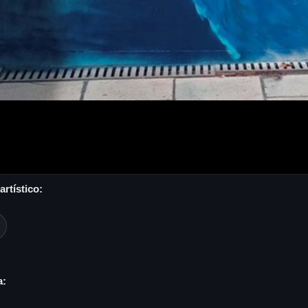
rtístico:
a: