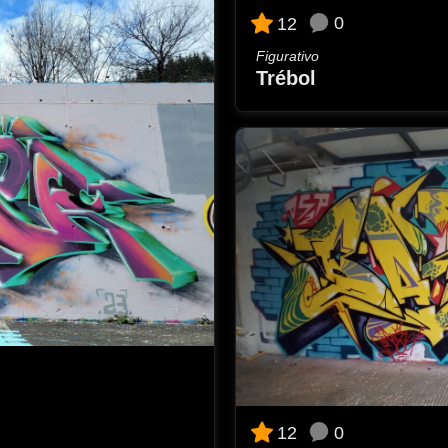
0
12
Figurativo
Trébol
0
12