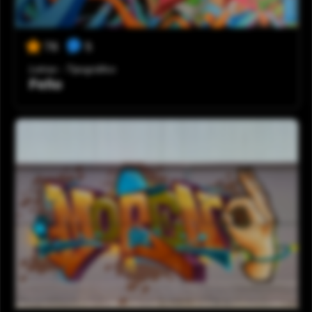
5
78
Letras - Tipográfico
Feño