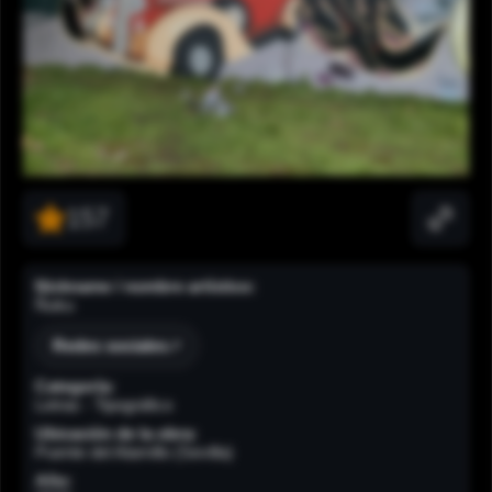
157
Nickname / nombre artístico:
Ñuku
Redes sociales
Categoría:
Letras - Tipográfico
Ubicación de la obra:
Puente del Alamillo (Sevilla)
Año: