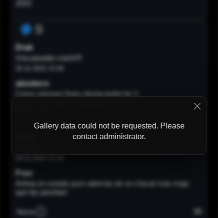
2023
9
Drak
Una pasada crack!!!!
25-11-2023 13:40
alexdecn
Como siempre Nuku destacando<br />
técnica de líneas y perpectiva. <br />
Buen mural.
24-11-2023 12:55
Gallery data could not be requested. Please
contact administrator.
Víctor
Artista.👨🏻‍🎨
24-11-2023 12:19
Fran
Artista en estado puro además de un chaval más majo
que las pesetas!
23-11-2023 14:59
99
Name
curroperalMetra