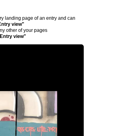
ntry landing page of an entry and can
Entry view"
any other of your pages
"Entry view"