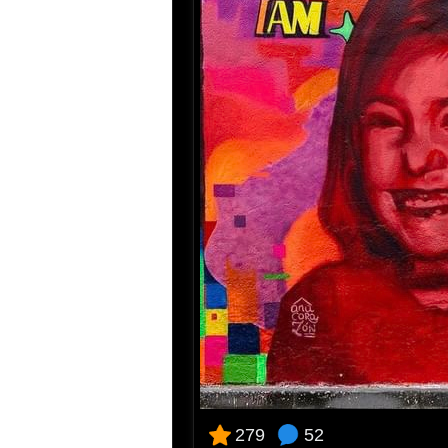
52
279