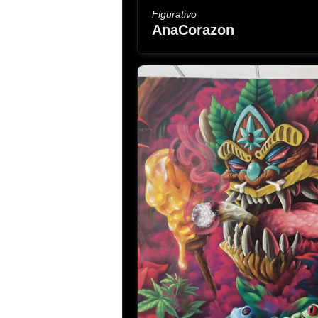
Figurativo
AnaCorazon