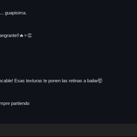
... guapisima.
angrante!!🔥⭐👏
cable! Esas texturas te ponen las retinas a bailar🤯
mpre partiendo
ado esta jornada, merece ser de las primeras sin duda 💪