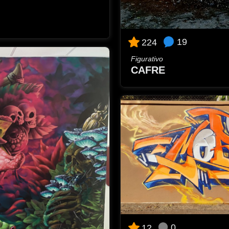
19
224
Figurativo
CAFRE
0
12