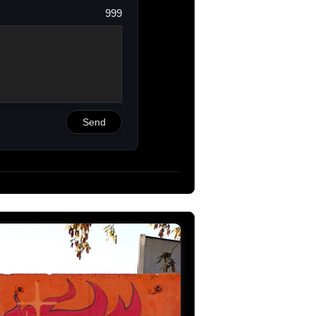
999
Send