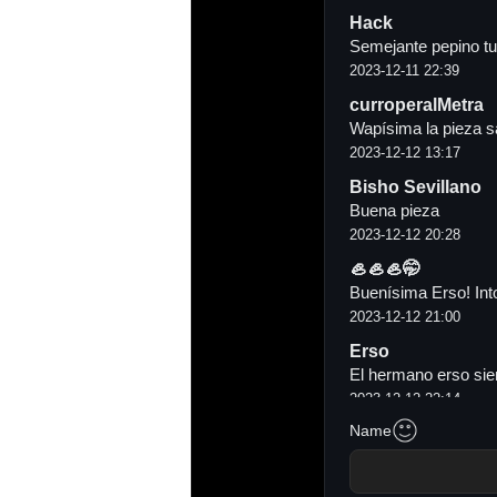
Hack
Semejante pepino tu
2023-12-11 22:39
curroperalMetra
Wapísima la pieza s
2023-12-12 13:17
Bisho Sevillano
Buena pieza
2023-12-12 20:28
🦪🦪🦪🤭
Buenísima Erso! Into
2023-12-12 21:00
Erso
El hermano erso sie
2023-12-12 22:14
Name
Ñuku
Piezaca te has marc
2023-12-13 23:34