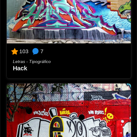
7
103
Letras - Tipográfico
Hack