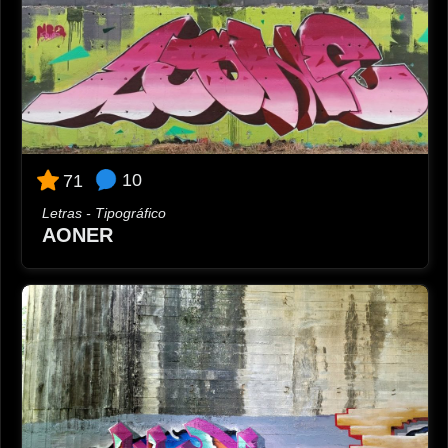
10
71
Letras - Tipográfico
AONER