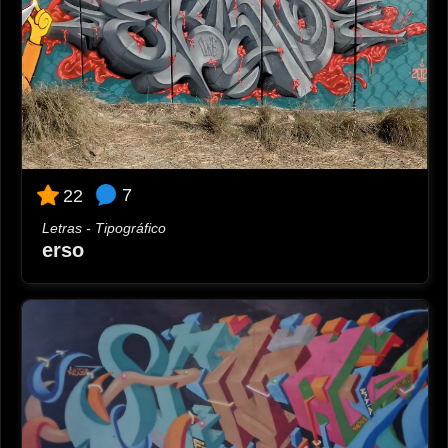
7
22
Letras - Tipográfico
erso