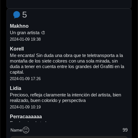
5
Makhno
Un gran artista 🎨
2024-01-09 19:38
Korell
Me encanta! Sin duda una obra que te teletransporta a la
montaña de los siete colores con una sola mirada, sin
duda a tener en cuenta entre los grandes del Grafitti en la
capital.
2024-01-09 17:26
Lidia
Precioso, refleja claramente la intención del artista, bien
realizado, buen colorido y perspectiva
2024-01-09 10:19
Perracaaaaaa
Es el mejor de todosssss♥️
Te quiero hermanito
99
Name
2024-01-09 07:53