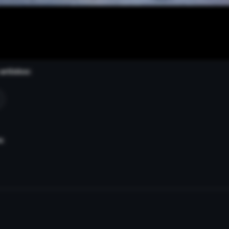
rtístico:
a: