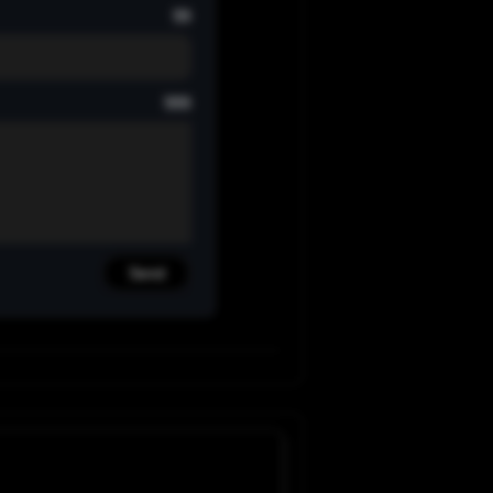
99
999
Send