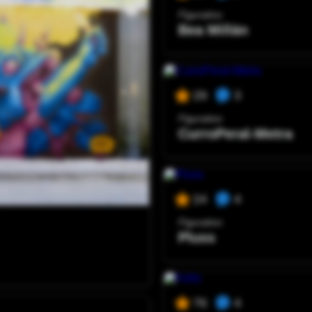
Figurativo
Bea Millán
3
29
Figurativo
CurroPeral-Metra
4
24
Figurativo
Pluss
4
76