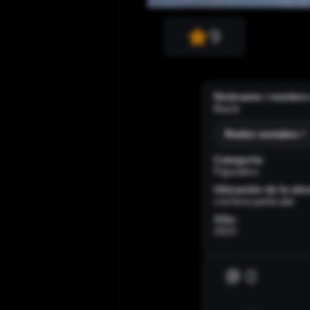
9
Nickname / nombre a
Bazie
Redes sociales
Categoría:
Figurativo
Ubicación de la obr
cochera particular
Año:
2023
0