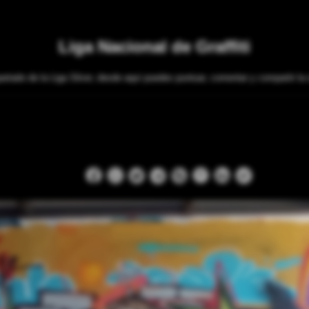
Liga Nacional de Graffiti
artado de la Liga Silver, desde aquí puedes puntuar, comentar y compartir la 