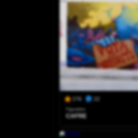
22
276
Figurativo
CAFRE