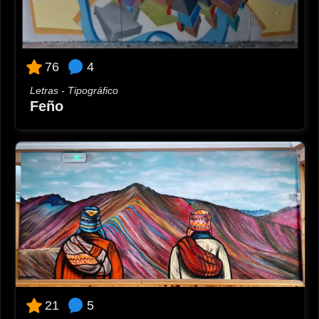
4
76
Letras - Tipográfico
Feño
5
21