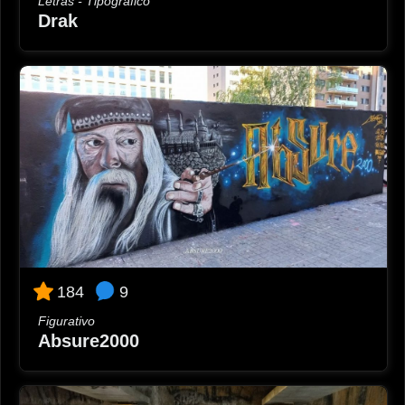
Letras - Tipográfico
Drak
9
184
Figurativo
Absure2000