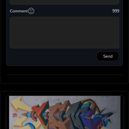
The boss
09-01-2024 15:41
999
Comment
David
Guapissim!
09-01-2024 13:55
Nuria
Precioooossssssss
09-01-2024 12:36
Send
Elisenda
Molt xulooo
09-01-2024 12:04
Jessica
Molt xuloooo⭐
09-01-2024 11:01
Roger Solans
Brutal hasma!!
09-01-2024 10:50