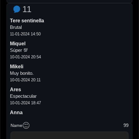
11
Tere sentinella
Brutal
11-01-2024 14:50
Miquel
Súper 💯
10-01-2024 20:54
Mikeli
Muy bonito.
10-01-2024 20:11
Ares
Espectacular
10-01-2024 18:47
Anna
Que guapo Thor!!!m’encantaaaa
99
Name
09-01-2024 18:41
Fu