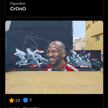
Figurativo
CrOnO
7
23