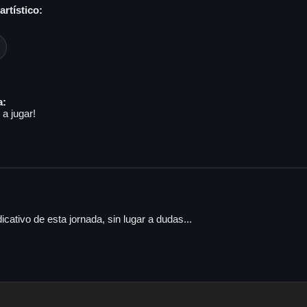
rtístico:
a:
a jugar!
ndicativo de esta jornada, sin lugar a dudas...