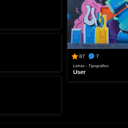
7
87
Letras - Tipográfico
User