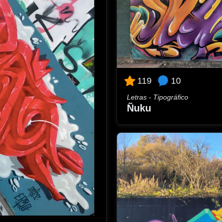
10
119
Letras - Tipográfico
Ñuku