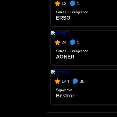
1
12
Letras - Tipográfico
ERSO
1
24
Letras - Tipográfico
AONER
38
144
Figurativo
Bestror