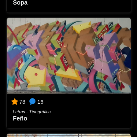
Sopa
16
78
Letras - Tipográfico
Feño