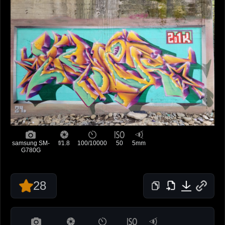
samsung SM-
f/1.8
100/10000
50
5mm
G780G
28