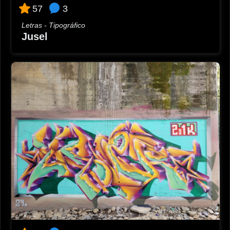
26-09-2024 23:36
3
57
Elena
Letras - Tipográfico
🏆🏆🏅🏅
Jusel
27-09-2024 08:59
Maripaz
Sigue adelante tú vales y la creación en ella siempre en ti
es única!Animo Chapinero!!
27-09-2024 21:14
Bruska
Puro arte fuck
28-09-2024 18:55
Mayte
Adelante con los faroles FEÑO
01-10-2024 06:00