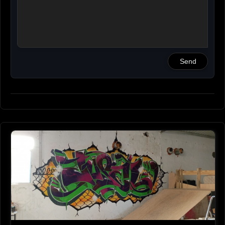
Vamos yaaaaa...Ese feño GRANDE✌️👍💪
26-09-2024 15:12
Kosa360
Dale duro un abrazo don feño
26-09-2024 15:31
Send
SNoW
Muy buena, Graffiti puro.un abrazo tio..
26-09-2024 16:15
Guti Byron
Mola mucho
Suerte con ello!
Abrazo desde Avilés
26-09-2024 17:51
Bego
Muy creativo, imaginativo, colorido, alegre
26-09-2024 23:08
Jerjes
Eres un fiera Feño, siempre me sorprendes con tus
diseños