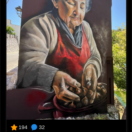
32
194