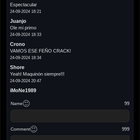
Espectacular
24-09-2024 18:21
Juanjo
Ole mi primo
24-09-2024 18:33
Crono
VAMOS ESE FEÑO CRACK!
24-09-2024 18:34
Shore
Yeah! Maquinón siempre!!!
24-09-2024 20:47
iMoNe1989
🔥🔥🔥
99
Name
25-09-2024 19:27
Siesta man
🔥🔥🔥
26-09-2024 14:56
999
Comment
CAME