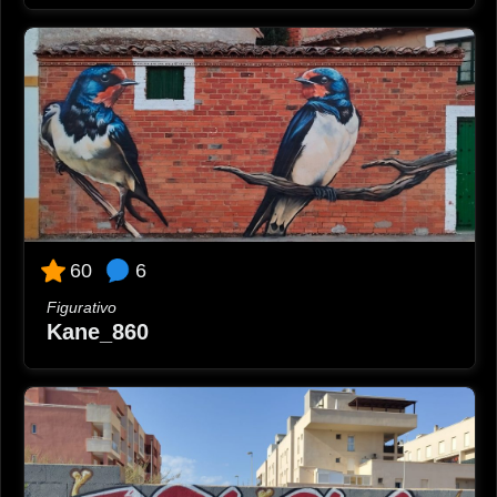
6
60
Figurativo
Kane_860