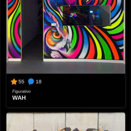
18
55
Figurativo
WAH