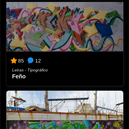
12
85
Letras - Tipográfico
Feño