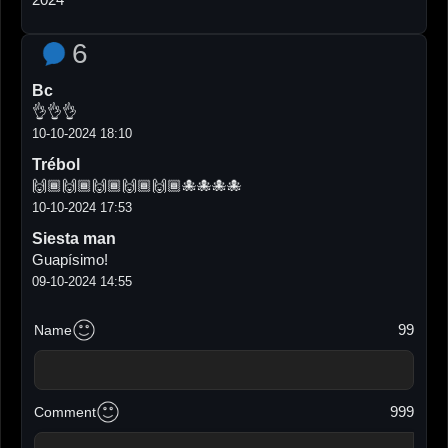
6
Bc
👌👌👌
10-10-2024 18:10
Trébol
🙌🏾🙌🏾🙌🏾🙌🏾🙌🏾🐙🐙🐙🐙
10-10-2024 17:53
Siesta man
Guapísimo!
09-10-2024 14:55
99
Name
999
Comment