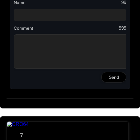
99
Name
Crono Sapiens
💎💎💎💎💎
2023-11-03 05:12
999
Comment
Send
7