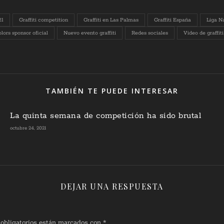
21
Graffiti competition
Graffiti en Las Palmas
Graffiti España
Liga Na
ors sponsor oficial
Nuevo evento graffiti
Redes sociales
Video de graffiti
TAMBIÉN TE PUEDE INTERESAR
La quinta semana de competición ha sido brutal
octubre 24, 2021
DEJAR UNA RESPUESTA
obligatorios están marcados con
*